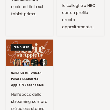
le colleghe e HBO
qualche titolo sul
con un profilo
tablet prima…
creato
appositamente…
FILM & SERIE
Serie Per Cui Vale La
Pena Abbonarsi A
AppleTV Secondo Me
Nell’epoca dello
streaming, sempre
più colossi stanno