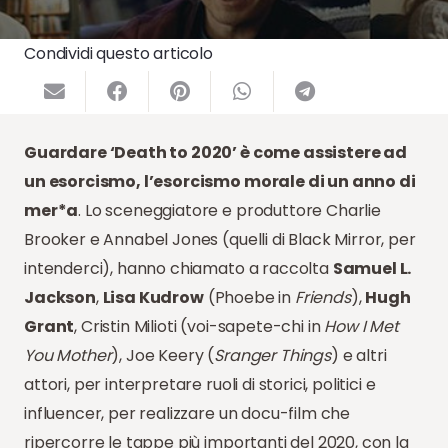
Condividi questo articolo
Guardare ‘Death to 2020’ è come assistere ad
un esorcismo, l’esorcismo morale di un anno di
mer*a
. Lo sceneggiatore e produttore Charlie
Brooker e Annabel Jones (quelli di Black Mirror, per
intenderci), hanno chiamato a raccolta
Samuel L.
Jackson
,
Lisa Kudrow
(Phoebe in
Friends
),
Hugh
Grant
, Cristin Milioti (voi-sapete-chi in
How I Met
You Mother
), Joe Keery (
Sranger Things
) e altri
attori, per interpretare ruoli di storici, politici e
influencer, per realizzare un docu-film che
ripercorre le tappe più importanti del 2020, con la