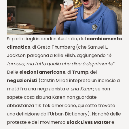
Si parla degli incendi in Australia, del
cambiamento
climatico
, di Greta Thumberg (che Samuel L.
Jackson paragona a Billie Eilish, aggiungendo “
è
famosa, ma tutto quello che dice è deprimente
“.
Delle
elezioni americane
, di
Trump
, dei
negazionisti
(Cristin Milioti intepreta un incrocio a
metà fra una negazionista e
una Karen
, se non
sapete cosa sia una Karen non guardate
abbastanza Tik Tok americano, qui sotto trovate
una definizione dall’Urban Dictionary). Nonché delle
proteste e del movimento
Black Lives Matter
e