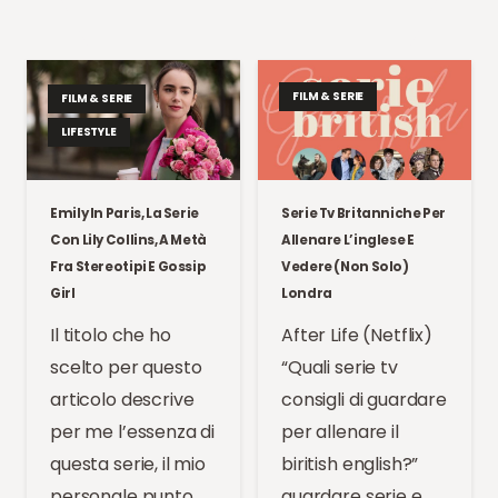
FILM & SERIE
FILM & SERIE
LIFESTYLE
Emily In Paris, La Serie
Serie Tv Britanniche Per
Con Lily Collins, A Metà
Allenare L’inglese E
Fra Stereotipi E Gossip
Vedere (non Solo)
Girl
Londra
Il titolo che ho
After Life (Netflix)
scelto per questo
“Quali serie tv
articolo descrive
consigli di guardare
per me l’essenza di
per allenare il
questa serie, il mio
biritish english?”
personale punto
guardare serie e