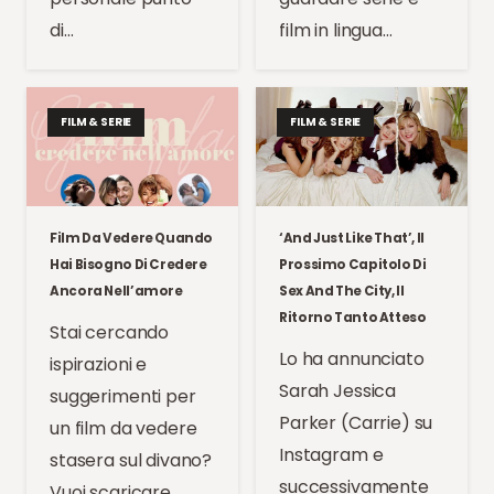
di…
film in lingua…
FILM & SERIE
FILM & SERIE
Film Da Vedere Quando
‘And Just Like That’, Il
Hai Bisogno Di Credere
Prossimo Capitolo Di
Ancora Nell’amore
Sex And The City, Il
Ritorno Tanto Atteso
Stai cercando
Lo ha annunciato
ispirazioni e
Sarah Jessica
suggerimenti per
Parker (Carrie) su
un film da vedere
Instagram e
stasera sul divano?
successivamente
Vuoi scaricare