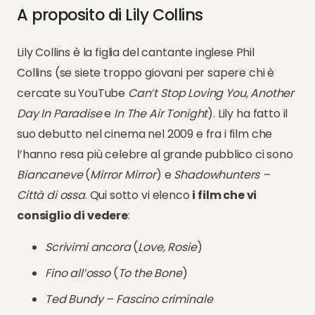
A proposito di Lily Collins
Lily Collins è la figlia del cantante inglese Phil
Collins (se siete troppo giovani per sapere chi è
cercate su YouTube
Can’t Stop Loving You, Another
Day In Paradise
e
In The Air Tonight
). Lily ha fatto il
suo debutto nel cinema nel 2009 e fra i film che
l’hanno resa più celebre al grande pubblico ci sono
Biancaneve
(
Mirror Mirror
) e
Shadowhunters –
Città di ossa
. Qui sotto vi elenco
i film che vi
consiglio di vedere
:
Scrivimi ancora
(
Love, Rosie
)
Fino all’osso
(
To the Bone
)
Ted Bundy – Fascino criminale