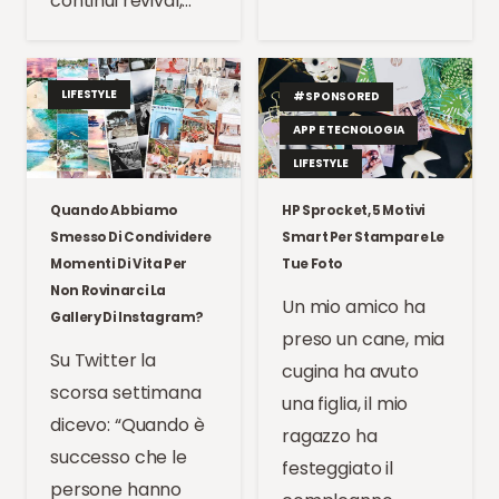
continui revival,…
LIFESTYLE
#SPONSORED
APP E TECNOLOGIA
LIFESTYLE
Quando Abbiamo
HP Sprocket, 5 Motivi
Smesso Di Condividere
Smart Per Stampare Le
Momenti Di Vita Per
Tue Foto
Non Rovinarci La
Un mio amico ha
Gallery Di Instagram?
preso un cane, mia
Su Twitter la
cugina ha avuto
scorsa settimana
una figlia, il mio
dicevo: “Quando è
ragazzo ha
successo che le
festeggiato il
persone hanno