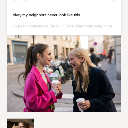
okay my neighbors never look like this.
Un post condiviso da
Emily In Paris
(@emilyinparis) in data:
20 Se