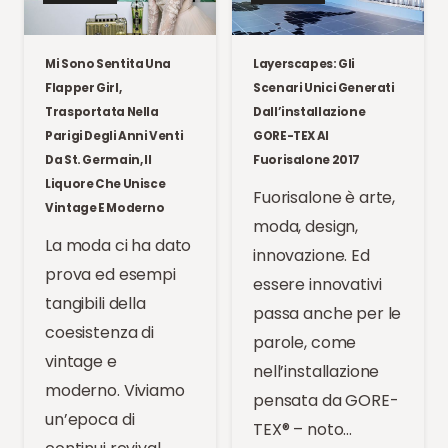
Mi Sono Sentita Una
Layerscapes: Gli
Flapper Girl,
Scenari Unici Generati
Trasportata Nella
Dall’installazione
Parigi Degli Anni Venti
GORE-TEX Al
Da St. Germain, Il
Fuorisalone 2017
Liquore Che Unisce
Fuorisalone è arte,
Vintage E Moderno
moda, design,
La moda ci ha dato
innovazione. Ed
prova ed esempi
essere innovativi
tangibili della
passa anche per le
coesistenza di
parole, come
vintage e
nell’installazione
moderno. Viviamo
pensata da GORE-
un’epoca di
TEX® – noto…