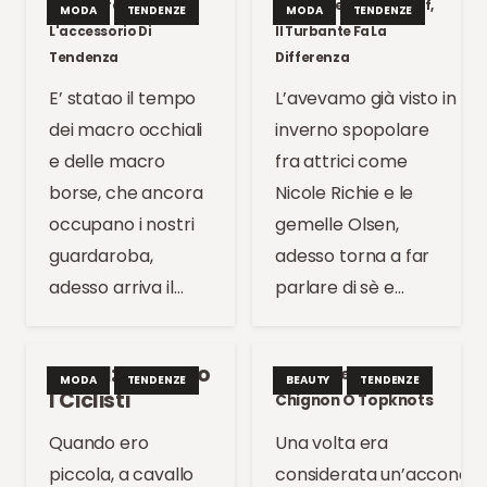
Macro Orecchini,
Tendenze: Head-Scarf,
MODA
TENDENZE
MODA
TENDENZE
L'accessorio Di
Il Turbante Fa La
Tendenza
Differenza
E’ statao il tempo
L’avevamo già visto in
dei macro occhiali
inverno spopolare
e delle macro
fra attrici come
borse, che ancora
Nicole Richie e le
occupano i nostri
gemelle Olsen,
guardaroba,
adesso torna a far
adesso arriva il…
parlare di sè e…
Trend: Tornano
Tendenze Capelli:
MODA
TENDENZE
BEAUTY
TENDENZE
I Ciclisti
Chignon O Topknots
Quando ero
Una volta era
piccola, a cavallo
considerata un’acconciat