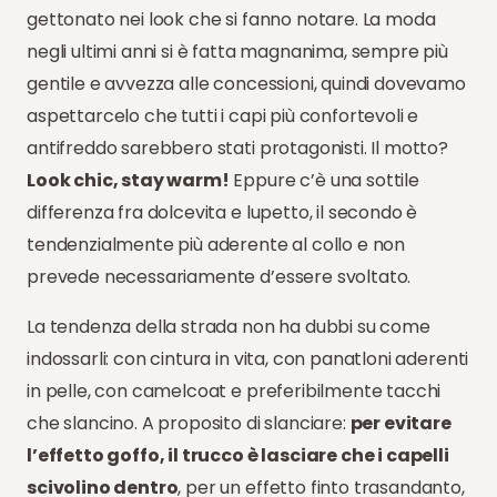
gettonato nei look che si fanno notare. La moda
negli ultimi anni si è fatta magnanima, sempre più
gentile e avvezza alle concessioni, quindi dovevamo
aspettarcelo che tutti i capi più confortevoli e
antifreddo sarebbero stati protagonisti. Il motto?
Look chic, stay warm!
Eppure c’è una sottile
differenza fra dolcevita e lupetto, il secondo è
tendenzialmente più aderente al collo e non
prevede necessariamente d’essere svoltato.
La tendenza della strada non ha dubbi su come
indossarli: con cintura in vita, con panatloni aderenti
in pelle, con camelcoat e preferibilmente tacchi
che slancino. A proposito di slanciare:
per evitare
l’effetto goffo, il trucco è lasciare che i capelli
scivolino dentro
, per un effetto finto trasandanto,