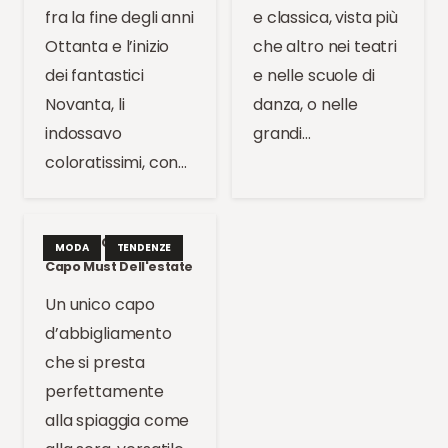
fra la fine degli anni
e classica, vista più
Ottanta e l’inizio
che altro nei teatri
dei fantastici
e nelle scuole di
Novanta, li
danza, o nelle
indossavo
grandi…
coloratissimi, con…
Trend: Il Caftano, Il
MODA
TENDENZE
Capo Must Dell'estate
Un unico capo
d’abbigliamento
che si presta
perfettamente
alla spiaggia come