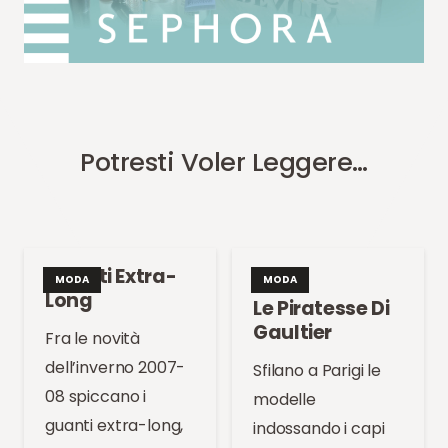
Potresti Voler Leggere…
Guanti Extra-
MODA
MODA
Long
Le Piratesse Di
Gaultier
Fra le novità
dell’inverno 2007-
Sfilano a Parigi le
08 spiccano i
modelle
guanti extra-long,
indossando i capi