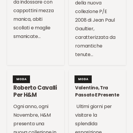
da indossare con
della nuova
cappottini mezza
collezione P/E
manica, abiti
2008 di Jean Paul
scollati e maglie
Gaultier,
smanicate…
caratterizzata da
romantiche
tenute…
MODA
MODA
Roberto Cavalli
Valentino, Tra
Per H&M
Passato E Presente
Ogni anno, ogni
Ultimi giorni per
Novembre, H&M
visitare la
presenta una
splendida
nuova collezione in
esposizione