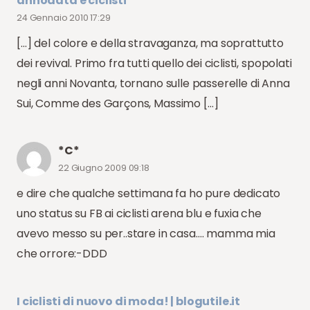
annodata e ciclisti
24 Gennaio 2010 17:29
[…] del colore e della stravaganza, ma soprattutto
dei revival. Primo fra tutti quello dei ciclisti, spopolati
negli anni Novanta, tornano sulle passerelle di Anna
Sui, Comme des Garçons, Massimo […]
*C*
22 Giugno 2009 09:18
e dire che qualche settimana fa ho pure dedicato
uno status su FB ai ciclisti arena blu e fuxia che
avevo messo su per..stare in casa…. mamma mia
che orrore:-DDD
I ciclisti di nuovo di moda! | blogutile.it