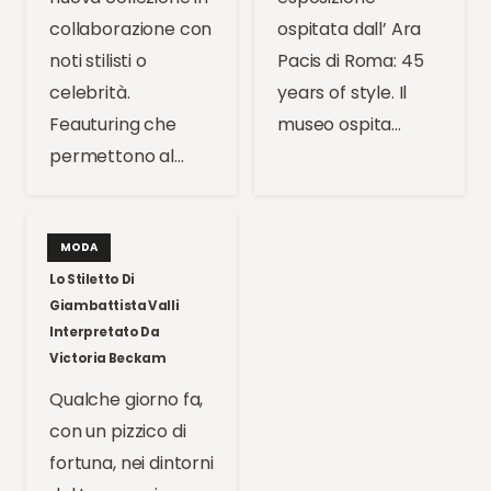
collaborazione con
ospitata dall’ Ara
noti stilisti o
Pacis di Roma: 45
celebrità.
years of style. Il
Feauturing che
museo ospita…
permettono al…
MODA
Lo Stiletto Di
Giambattista Valli
Interpretato Da
Victoria Beckam
Qualche giorno fa,
con un pizzico di
fortuna, nei dintorni