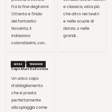
fra la fine degli anni
e classica, vista più
Ottanta e l’inizio
che altro nei teatri
dei fantastici
e nelle scuole di
Novanta, li
danza, o nelle
indossavo
grandi…
coloratissimi, con…
Trend: Il Caftano, Il
MODA
TENDENZE
Capo Must Dell'estate
Un unico capo
d’abbigliamento
che si presta
perfettamente
alla spiaggia come