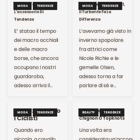
Macro Orecchini,
Tendenze: Head-Scarf,
MODA
TENDENZE
MODA
TENDENZE
L'accessorio Di
Il Turbante Fa La
Tendenza
Differenza
E’ statao il tempo
L’avevamo già visto in
dei macro occhiali
inverno spopolare
e delle macro
fra attrici come
borse, che ancora
Nicole Richie e le
occupano i nostri
gemelle Olsen,
guardaroba,
adesso torna a far
adesso arriva il…
parlare di sè e…
Trend: Tornano
Tendenze Capelli:
MODA
TENDENZE
BEAUTY
TENDENZE
I Ciclisti
Chignon O Topknots
Quando ero
Una volta era
piccola, a cavallo
considerata un’acconciat