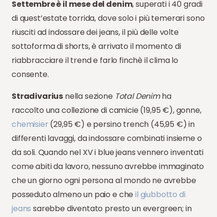
Settembre è il mese del denim
, superati i 40 gradi
di quest’estate torrida, dove solo i più temerari sono
riusciti ad indossare dei jeans, il più delle volte
sottoforma di shorts, è arrivato il momento di
riabbracciare il trend e farlo finchè il clima lo
consente.
Stradivarius
nella sezione
Total Denim
ha
raccolto una collezione di camicie (19,95 €), gonne,
chemisier
(29,95 €) e persino trench (45,95 €) in
differenti lavaggi, da indossare combinati insieme o
da soli.
Quando nel XV i blue jeans vennero inventati
come abiti da lavoro, nessuno avrebbe immaginato
che un giorno ogni persona al mondo ne avrebbe
posseduto almeno un paio e che
il giubbotto di
jeans
sarebbe diventato presto un evergreen; in