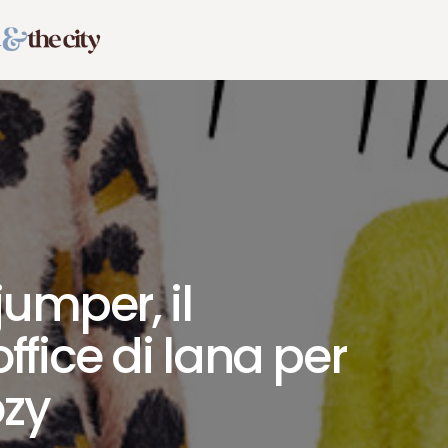
jumper, il
fice di lana per
zy