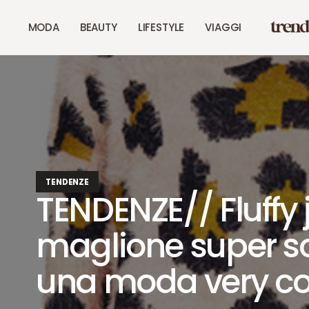
MODA
BEAUTY
LIFESTYLE
VIAGGI
TENDENZE
TENDENZE// Fluffy 
maglione super sof
una moda very co