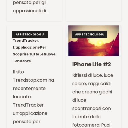
pensata per gli
appassionati di…
TECHNO//
APP E TECNOLOGIA
APP E TECNOLOGIA
TrendTracker,
L’applicazione Per
Scoprire Tutte Le Nuove
Tendenze
IPhone Life #2
Il sito
Riflessi di luce, luce
Trendstop.com ha
solare, raggi caldi
recentemente
che creano giochi
lanciato
di luce
TrendTracker,
scontrandosi con
un’applicazione
la lente della
pensata per
fotocamera. Puoi