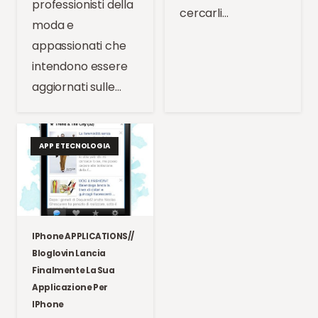
professionisti della
cercarli…
moda e
appassionati che
intendono essere
aggiornati sulle…
APP E TECNOLOGIA
IPhone APPLICATIONS//
Bloglovin Lancia
Finalmente La Sua
Applicazione Per
IPhone