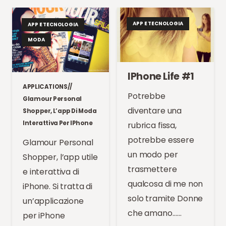
APP E TECNOLOGIA
APP E TECNOLOGIA
MODA
IPhone Life #1
APPLICATIONS//
Potrebbe
Glamour Personal
diventare una
Shopper, L’app Di Moda
Interattiva Per IPhone
rubrica fissa,
potrebbe essere
Glamour Personal
un modo per
Shopper, l’app utile
trasmettere
e interattiva di
qualcosa di me non
iPhone. Si tratta di
solo tramite Donne
un’applicazione
che amano……
per iPhone