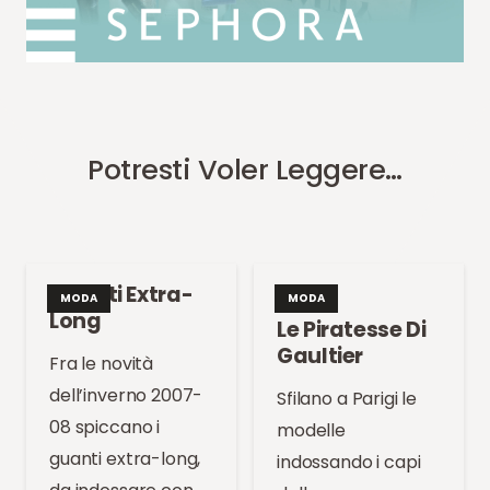
Potresti Voler Leggere…
Guanti Extra-
MODA
MODA
Long
Le Piratesse Di
Gaultier
Fra le novità
dell’inverno 2007-
Sfilano a Parigi le
08 spiccano i
modelle
guanti extra-long,
indossando i capi