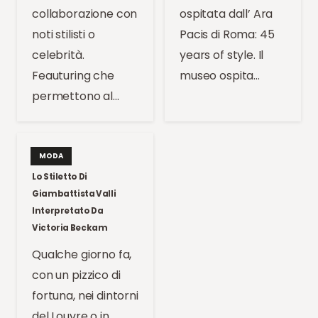
collaborazione con
ospitata dall’ Ara
noti stilisti o
Pacis di Roma: 45
celebrità.
years of style. Il
Feauturing che
museo ospita…
permettono al…
MODA
Lo Stiletto Di
Giambattista Valli
Interpretato Da
Victoria Beckam
Qualche giorno fa,
con un pizzico di
fortuna, nei dintorni
del Louvre o in