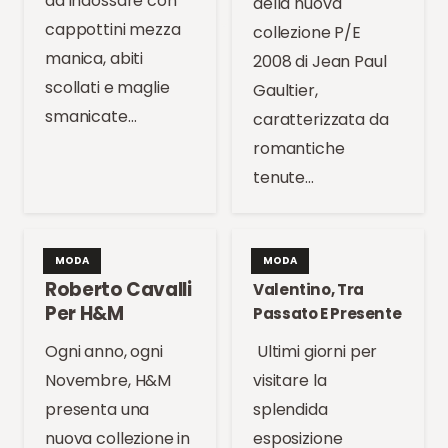
da indossare con
della nuova
cappottini mezza
collezione P/E
manica, abiti
2008 di Jean Paul
scollati e maglie
Gaultier,
smanicate…
caratterizzata da
romantiche
tenute…
MODA
MODA
Roberto Cavalli
Valentino, Tra
Per H&M
Passato E Presente
Ogni anno, ogni
Ultimi giorni per
Novembre, H&M
visitare la
presenta una
splendida
nuova collezione in
esposizione