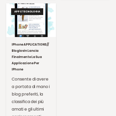
APP E TECNOLOGIA
IPhone APPLICATIONS//
Bloglovin Lancia
Finalmente La Sua
Applicazione Per
IPhone
Consente di avere
a portata di mano i
blog preferiti, la
classifica dei più
amati e gli ultimi