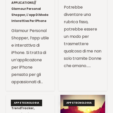
APPLICATIONS//
Potrebbe
Glamour Personal
diventare una
Shopper, L’app Di Moda
Interattiva Per IPhone
rubrica fissa,
potrebbe essere
Glamour Personal
un modo per
Shopper, l’app utile
trasmettere
e interattiva di
qualcosa di me non
iPhone. Si tratta di
solo tramite Donne
un’applicazione
che amano……
per iPhone
pensata per gli
appassionati di…
TECHNO//
APP E TECNOLOGIA
APP E TECNOLOGIA
TrendTracker,