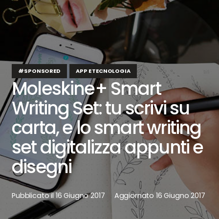
#SPONSORED
APP E TECNOLOGIA
Moleskine+ Smart
Writing Set: tu scrivi su
carta, e lo smart writing
set digitalizza appunti e
disegni
Pubblicato il
16 Giugno 2017
Aggiornato
16 Giugno 2017