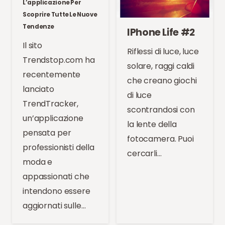
L’applicazione Per
Scoprire Tutte Le Nuove
Tendenze
IPhone Life #2
Il sito
Riflessi di luce, luce
Trendstop.com ha
solare, raggi caldi
recentemente
che creano giochi
lanciato
di luce
TrendTracker,
scontrandosi con
un’applicazione
la lente della
pensata per
fotocamera. Puoi
professionisti della
cercarli…
moda e
appassionati che
intendono essere
aggiornati sulle…