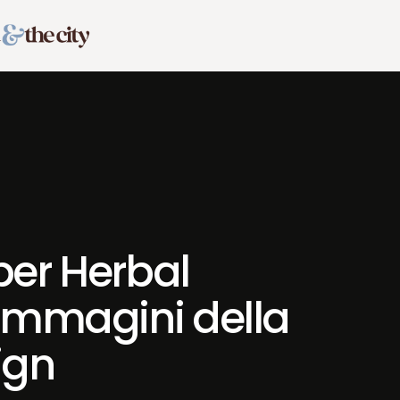
per Herbal
 immagini della
ign