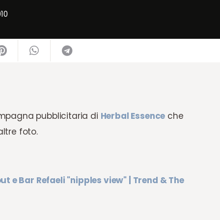
010
campagna pubblicitaria di
Herbal Essence
che
ltre foto.
t e Bar Refaeli "nipples view" | Trend & The