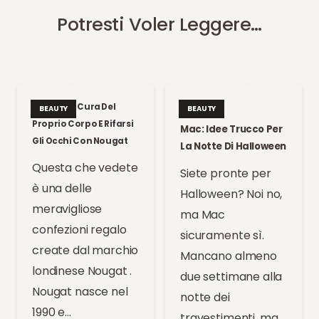
Potresti Voler Leggere…
Prendersi Cura Del
BEAUTY
BEAUTY
Proprio Corpo E Rifarsi
Mac: Idee Trucco Per
Gli Occhi Con Nougat
La Notte Di Halloween
Questa che vedete
Siete pronte per
è una delle
Halloween? Noi no,
meravigliose
ma Mac
confezioni regalo
sicuramente sì.
create dal marchio
Mancano almeno
londinese Nougat .
due settimane alla
Nougat nasce nel
notte dei
1990 e…
travestimenti, ma