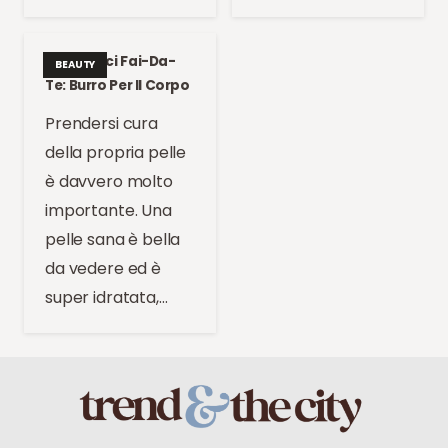
Cosmetici Fai-Da-
BEAUTY
Te: Burro Per Il Corpo
Prendersi cura
della propria pelle
è davvero molto
importante. Una
pelle sana è bella
da vedere ed è
super idratata,…