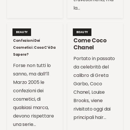
la…
BEAUTY
BEAUTY
Come Coco
Confezioni Dei
Chanel
Cosmetici: Cosa C’è Da
Sapere?
Portato in passato
Forse non tutti lo
da celebrità del
sanno, ma dall’11
calibro di Greta
Marzo 2005 le
Garbo, Coco
confezioni dei
Chanel, Louise
cosmetici, di
Brooks, viene
qualsiasi marca,
rivisitato oggi dai
devono rispettare
principali hair…
una serie…