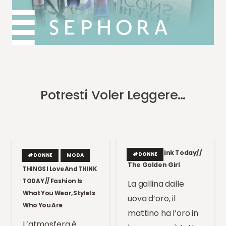
Potresti Voler Leggere…
Things I Think Today//
#DONNE
#DONNE
MODA
The Golden Girl
THINGS I Love And THINK
TODAY // Fashion Is
La gallina dalle
What You Wear, Style Is
uova d’oro, il
Who You Are
mattino ha l’oro in
L’atmosfera è