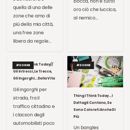
bocca, non è tutto
quella di una delle
oro ciò che luccica,
zone che amo di
al nemico…
più della mia città,
una free zone
libera da regole…
Things I Think Today//
#DONNE
#DONNE
Gli Intrecci, Le Trecce,
Gli Ingorghi… Della Vita
Gli ingorghi per
Thing I Think Today… I
strada, fra il
Dettagli Contano, Se
traffico cittadino e
Sono Colorati Anche Di
i clacson degli
Più
automobilisti poco
Un bangles