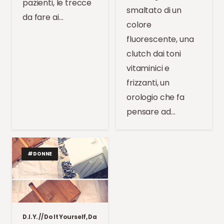
pazienti, le trecce
smaltato di un
da fare ai…
colore
fluorescente, una
clutch dai toni
vitaminici e
frizzanti, un
orologio che fa
pensare ad…
#DONNE
D.I.Y. // Do It Yourself, Da