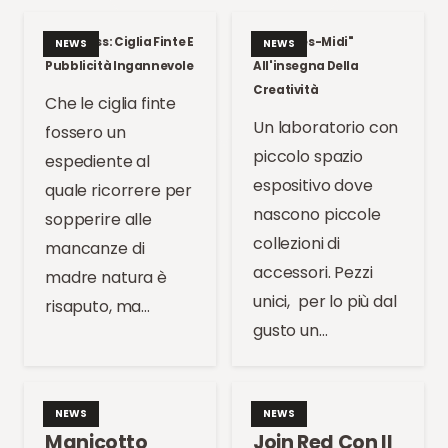
Kate Moss: Ciglia Finte E
Un "Apres-Midi"
NEWS
NEWS
Pubblicità Ingannevole
All'insegna Della
Creatività
Che le ciglia finte
Un laboratorio con
fossero un
piccolo spazio
espediente al
espositivo dove
quale ricorrere per
nascono piccole
sopperire alle
collezioni di
mancanze di
accessori. Pezzi
madre natura è
unici, per lo più dal
risaputo, ma…
gusto un…
NEWS
NEWS
Manicotto
Join Red Con Il