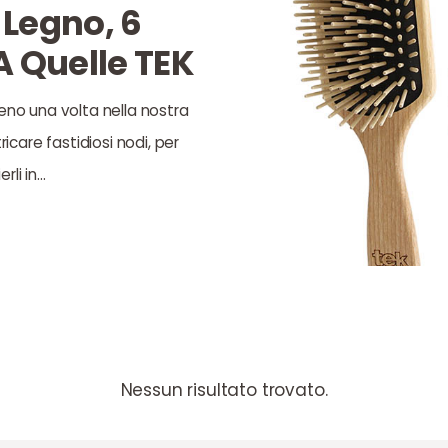
n Legno, 6
A Quelle TEK
no una volta nella nostra
ricare fastidiosi nodi, per
rli in…
Nessun risultato trovato.