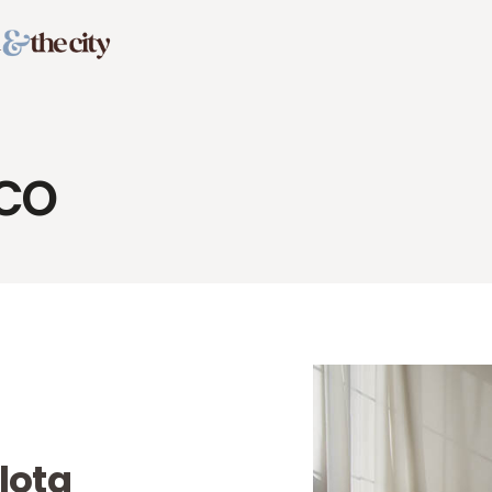
co
ilota