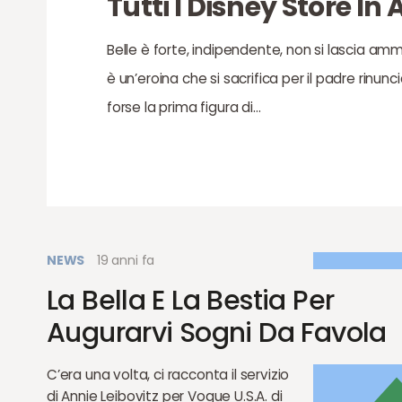
Tutti I Disney Store In 
Belle è forte, indipendente, non si lascia amm
è un’eroina che si sacrifica per il padre rinunci
forse la prima figura di…
NEWS
19 anni fa
La Bella E La Bestia Per
Augurarvi Sogni Da Favola
C’era una volta, ci racconta il servizio
di Annie Leibovitz per Vogue U.S.A. di