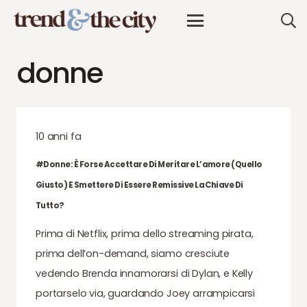
donne
10 anni fa
#Donne: È Forse Accettare Di Meritare L’amore (quello
Giusto) E Smettere Di Essere Remissive La Chiave Di
Tutto?
Prima di Netflix, prima dello streaming pirata,
prima dell’on-demand, siamo cresciute
vedendo Brenda innamorarsi di Dylan, e Kelly
portarselo via, guardando Joey arrampicarsi