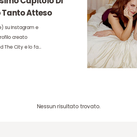
ossimo Capitolo Di
o Tanto Atteso
e) su Instagram e
ofilo creato
 The City e lo fa…
Nessun risultato trovato.