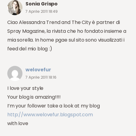
Sonia Grispo
7 Aprile 2011 18:49
Ciao Alessandra Trend and The City è partner di
Spray Magazine, la rivista che ho fondato insieme a
mia sorella. In home pgae sul sito sono visualizzati i
feed del mio blog :)
welovefur
7 Aprile 2011 18:16
I love your style
Your blog is amazing!!!!
I’m your follower take a look at my blog
http://www.welovefur.blogspot.com
with love