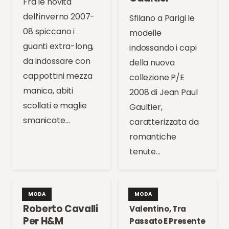
Fra le novità
dell’inverno 2007-
Sfilano a Parigi le
08 spiccano i
modelle
guanti extra-long,
indossando i capi
da indossare con
della nuova
cappottini mezza
collezione P/E
manica, abiti
2008 di Jean Paul
scollati e maglie
Gaultier,
smanicate…
caratterizzata da
romantiche
tenute…
MODA
MODA
Roberto Cavalli
Valentino, Tra
Per H&M
Passato E Presente