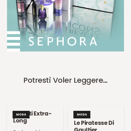
Potresti Voler Leggere…
Guanti Extra-
MODA
MODA
Long
Le Piratesse Di
Gaultier