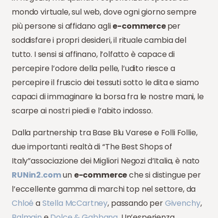
mondo virtuale, sul web, dove ogni giorno sempre
più persone si affidano agli
e-commerce
per
soddisfare i propri desideri, il rituale cambia del
tutto. I sensi si affinano, l’olfatto è capace di
percepire l’odore della pelle, l’udito riesce a
percepire il fruscio dei tessuti sotto le dita e siamo
capaci di immaginare la borsa fra le nostre mani, le
scarpe ai nostri piedi e l’abito indosso.
Dalla partnership tra Base Blu Varese e Folli Follie,
due importanti realtà di “The Best Shops of
Italy”associazione dei Migliori Negozi d’Italia, è nato
RUNin2.com
un
e-commerce
che si distingue per
l’eccellente gamma di marchi top nel settore, da
Chloé
a
Stella McCartney
, passando per
Givenchy
,
Balmain
e
Dolce & Gabbana
. Un’esperienza