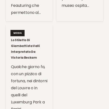
Feauturing che
museo ospita…
permettono al…
MODA
Lo Stiletto Di
Giambattista Valli
Interpretato Da
Victoria Beckam
Qualche giorno fa,
con un pizzico di
fortuna, nei dintorni
del Louvre o in
quelli del
Luxemburg Park a