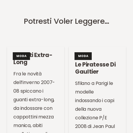
Potresti Voler Leggere…
Guanti Extra-
MODA
MODA
Long
Le Piratesse Di
Gaultier
Fra le novità
dell’inverno 2007-
Sfilano a Parigi le
08 spiccano i
modelle
guanti extra-long,
indossando i capi
da indossare con
della nuova
cappottini mezza
collezione P/E
manica, abiti
2008 di Jean Paul