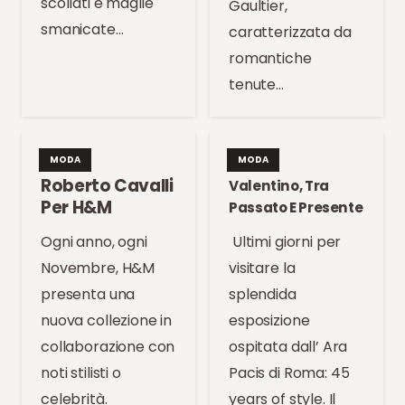
scollati e maglie
Gaultier,
smanicate…
caratterizzata da
romantiche
tenute…
MODA
MODA
Roberto Cavalli
Valentino, Tra
Per H&M
Passato E Presente
Ogni anno, ogni
Ultimi giorni per
Novembre, H&M
visitare la
presenta una
splendida
nuova collezione in
esposizione
collaborazione con
ospitata dall’ Ara
noti stilisti o
Pacis di Roma: 45
celebrità.
years of style. Il