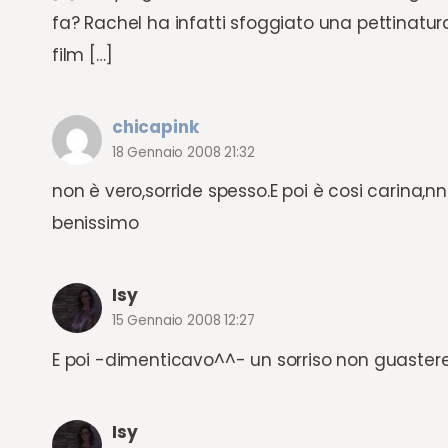
fa? Rachel ha infatti sfoggiato una pettinatur
film […]
chicapink
18 Gennaio 2008 21:32
non è vero,sorride spesso.E poi è cosi carina,n
benissimo
Isy
15 Gennaio 2008 12:27
E poi -dimenticavo^^- un sorriso non guastere
Isy