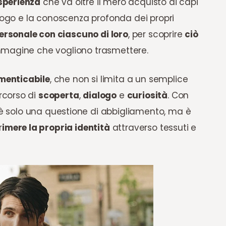
sperienza
che va oltre il mero acquisto di capi
alogo e la conoscenza profonda dei propri
ersonale con ciascuno di loro
, per scoprire
ciò
’immagine che vogliono trasmettere.
imenticabile
, che non si limita a un semplice
rcorso di
scoperta
,
dialogo
e
curiosità
. Con
 solo una questione di abbigliamento, ma è
r
imere la propria identità
attraverso tessuti e