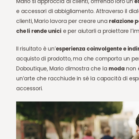
Mario si approccia ai clienti, offrendo loro un’
e
e accessori di abbigliamento. Attraverso il di
clienti, Mario lavora per creare una
relazione p
che li rende unici
e per aiutarli a proiettare l
Il risultato è un’
esperienza coinvolgente e ind
acquisto di prodotto, ma che comporta un pe
Doboutique, Mario dimostra che la
moda
non è
un’arte che racchiude in sé la capacità di esp
accessori.