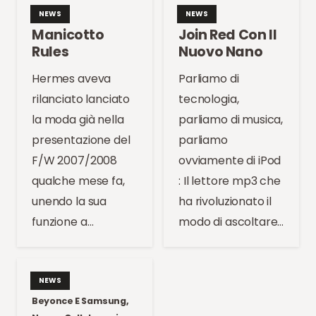
NEWS
NEWS
Manicotto
Join Red Con Il
Rules
Nuovo Nano
Hermes aveva
Parliamo di
rilanciato lanciato
tecnologia,
la moda già nella
parliamo di musica,
presentazione del
parliamo
F/W 2007/2008
ovviamente di iPod
qualche mese fa,
: Il lettore mp3 che
unendo la sua
ha rivoluzionato il
funzione a…
modo di ascoltare…
NEWS
Beyonce E Samsung,