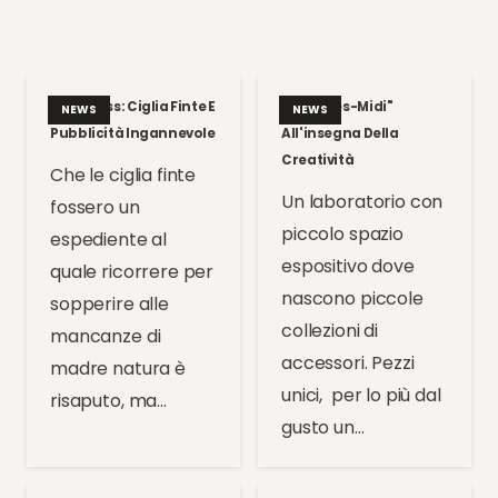
Kate Moss: Ciglia Finte E
Un "Apres-Midi"
NEWS
NEWS
Pubblicità Ingannevole
All'insegna Della
Creatività
Che le ciglia finte
Un laboratorio con
fossero un
piccolo spazio
espediente al
espositivo dove
quale ricorrere per
nascono piccole
sopperire alle
collezioni di
mancanze di
accessori. Pezzi
madre natura è
unici, per lo più dal
risaputo, ma…
gusto un…