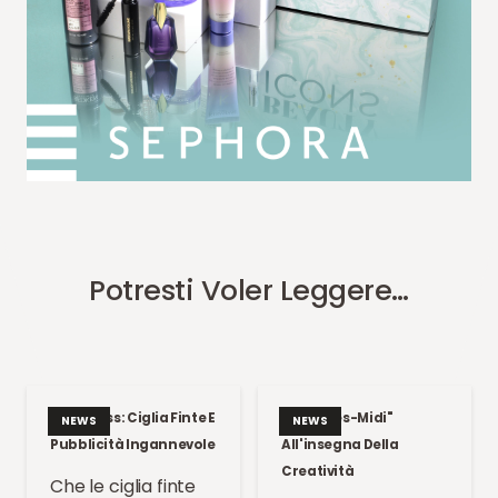
Potresti Voler Leggere…
Kate Moss: Ciglia Finte E
Un "Apres-Midi"
NEWS
NEWS
Pubblicità Ingannevole
All'insegna Della
Creatività
Che le ciglia finte