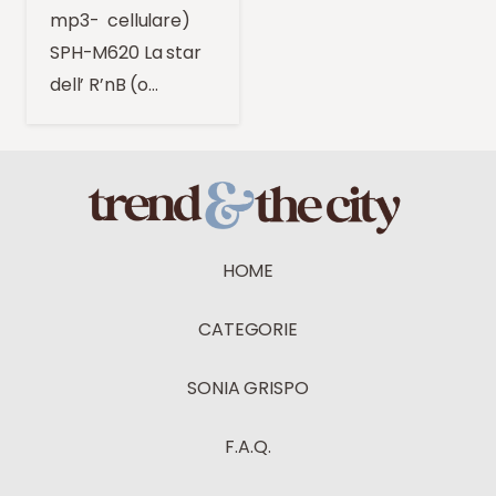
mp3- cellulare)
SPH-M620 La star
dell’ R’nB (o…
HOME
CATEGORIE
SONIA GRISPO
F.A.Q.