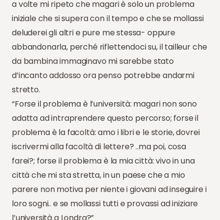
a volte mi ripeto che magari è solo un problema
iniziale che si supera con il tempo e che se mollassi
deluderei gli altri e pure me stessa- oppure
abbandonarla, perché riflettendoci su, il tailleur che
da bambina immaginavo mi sarebbe stato
d’incanto addosso ora penso potrebbe andarmi
stretto.
“Forse il problema è l’università: magari non sono
adatta ad intraprendere questo percorso; forse il
problema è la facoltà: amo i libri e le storie, dovrei
iscrivermi alla facoltà di lettere? ..ma poi, cosa
farei?; forse il problema è la mia città: vivo in una
città che mi sta stretta, in un paese che a mio
parere non motiva per niente i giovani ad inseguire i
loro sogni.. e se mollassi tutti e provassi ad iniziare
l’università a Londra?”