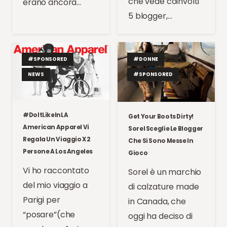
che vede coinvolti
erano ancora…
5 blogger,…
#SPONSORED
#DONNE
NEWS
#SPONSORED
#DoItLikeInLA
Get Your Boots Dirty!
American Apparel Vi
Sorel Sceglie Le Blogger
Regala Un Viaggio X 2
Che Si Sono Messe In
Persone A Los Angeles
Gioco
Vi ho raccontato
Sorel è un marchio
del mio viaggio a
di calzature made
Parigi per
in Canada, che
“posare”(che
oggi ha deciso di