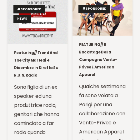
#SPONSORED
#SPONSORED
NEWS
FEATURING// Il
Backstage Della
Featuring// Trend And
Campagna Vente-
The City Martedì 4
Privee E American
Dicembre In Diretta Su
Apparel
R.U.N. Radio
Qualche settimana
Sono figlia di un ex
fa sono volata a
speaker ed una
Parigi per una
produttrice radio,
collaborazione con
genitori che hanno
Vente-Privee e
cominciato a far
American Apparel
radio quando