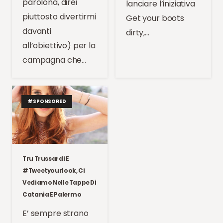
parolona, direi
lanciare l’iniziativa
piuttosto divertirmi
Get your boots
davanti
dirty,…
all’obiettivo) per la
campagna che…
#SPONSORED
Tru Trussardi E
#tweetyourlook, Ci
Vediamo Nelle Tappe Di
Catania E Palermo
E’ sempre strano