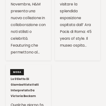
Novembre, H&M
visitare la
presenta una
splendida
nuova collezione in
esposizione
collaborazione con
ospitata dall’ Ara
noti stilisti o
Pacis di Roma: 45
celebrità.
years of style. Il
Feauturing che
museo ospita…
permettono al…
MODA
Lo Stiletto Di
Giambattista Valli
Interpretato Da
Victoria Beckam
Qualche giorno fa,