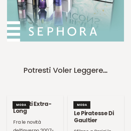
Potresti Voler Leggere…
Guanti Extra-
MODA
MODA
Long
Le Piratesse Di
Gaultier
Fra le novità
dell’inverno 2007-