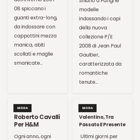
Sfilano a Parigi le
08 spiccano i
modelle
guanti extra-long,
indossando i capi
da indossare con
della nuova
cappottini mezza
collezione P/E
manica, abiti
2008 di Jean Paul
scollati e maglie
Gaultier,
smanicate…
caratterizzata da
romantiche
tenute…
MODA
MODA
Roberto Cavalli
Valentino, Tra
Per H&M
Passato E Presente
Ogni anno, ogni
Ultimi giorni per