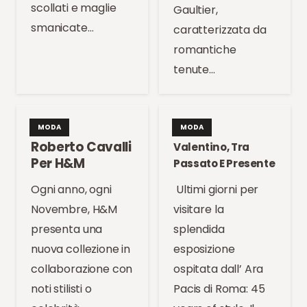
scollati e maglie
Gaultier,
smanicate…
caratterizzata da
romantiche
tenute…
MODA
MODA
Roberto Cavalli
Valentino, Tra
Per H&M
Passato E Presente
Ogni anno, ogni
Ultimi giorni per
Novembre, H&M
visitare la
presenta una
splendida
nuova collezione in
esposizione
collaborazione con
ospitata dall’ Ara
noti stilisti o
Pacis di Roma: 45