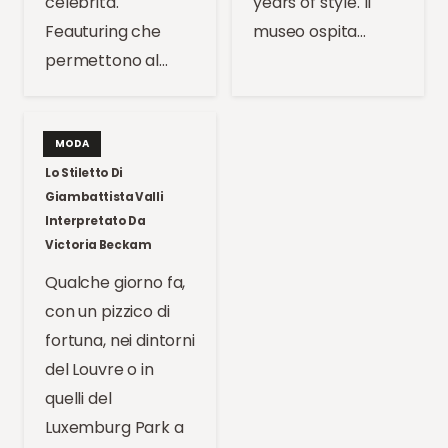
celebrità.
years of style. Il
Feauturing che
museo ospita…
permettono al…
MODA
Lo Stiletto Di
Giambattista Valli
Interpretato Da
Victoria Beckam
Qualche giorno fa,
con un pizzico di
fortuna, nei dintorni
del Louvre o in
quelli del
Luxemburg Park a