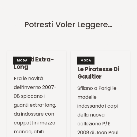
Potresti Voler Leggere…
Guanti Extra-
MODA
MODA
Long
Le Piratesse Di
Gaultier
Fra le novità
dell’inverno 2007-
Sfilano a Parigi le
08 spiccano i
modelle
guanti extra-long,
indossando i capi
da indossare con
della nuova
cappottini mezza
collezione P/E
manica, abiti
2008 di Jean Paul