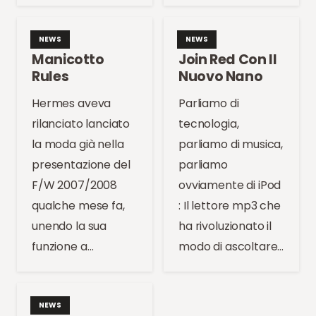
NEWS
NEWS
Manicotto
Join Red Con Il
Rules
Nuovo Nano
Hermes aveva
Parliamo di
rilanciato lanciato
tecnologia,
la moda già nella
parliamo di musica,
presentazione del
parliamo
F/W 2007/2008
ovviamente di iPod
qualche mese fa,
: Il lettore mp3 che
unendo la sua
ha rivoluzionato il
funzione a…
modo di ascoltare…
NEWS