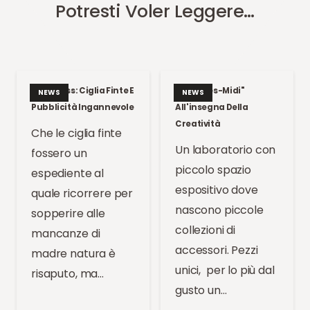
Potresti Voler Leggere…
Kate Moss: Ciglia Finte E
Un "Apres-Midi"
NEWS
NEWS
Pubblicità Ingannevole
All'insegna Della
Creatività
Che le ciglia finte
Un laboratorio con
fossero un
piccolo spazio
espediente al
espositivo dove
quale ricorrere per
nascono piccole
sopperire alle
collezioni di
mancanze di
accessori. Pezzi
madre natura è
unici, per lo più dal
risaputo, ma…
gusto un…