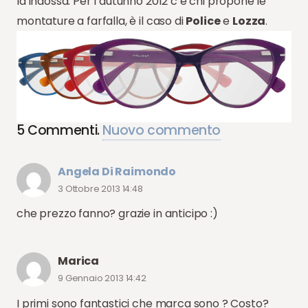
la indossa. Per l’autunno 2012 c’è chi propone le
montature a farfalla, è il caso di
Police
e
Lozza
.
5
Commenti
.
Nuovo commento
Angela Di Raimondo
3 Ottobre 2013 14:48
che prezzo fanno? grazie in anticipo :)
Marica
9 Gennaio 2013 14:42
I primi sono fantastici che marca sono ? Costo?