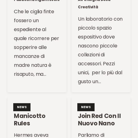
Creatività
Che le ciglia finte
Un laboratorio con
fossero un
piccolo spazio
espediente al
espositivo dove
quale ricorrere per
nascono piccole
sopperire alle
collezioni di
mancanze di
accessori. Pezzi
madre natura è
unici, per lo più dal
risaputo, ma…
gusto un…
NEWS
NEWS
Manicotto
Join Red Con Il
Rules
Nuovo Nano
Hermes aveva
Parliamo di