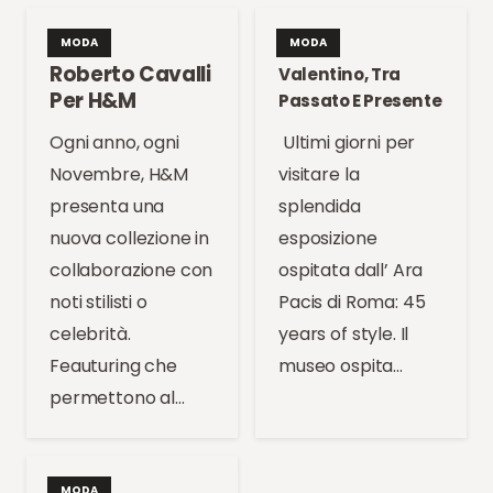
MODA
MODA
Roberto Cavalli
Valentino, Tra
Per H&M
Passato E Presente
Ogni anno, ogni
Ultimi giorni per
Novembre, H&M
visitare la
presenta una
splendida
nuova collezione in
esposizione
collaborazione con
ospitata dall’ Ara
noti stilisti o
Pacis di Roma: 45
celebrità.
years of style. Il
Feauturing che
museo ospita…
permettono al…
MODA