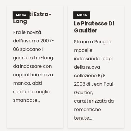
Guanti Extra-
MODA
MODA
Long
Le Piratesse Di
Gaultier
Fra le novità
dell’inverno 2007-
Sfilano a Parigi le
08 spiccano i
modelle
guanti extra-long,
indossando i capi
da indossare con
della nuova
cappottini mezza
collezione P/E
manica, abiti
2008 di Jean Paul
scollati e maglie
Gaultier,
smanicate…
caratterizzata da
romantiche
tenute…