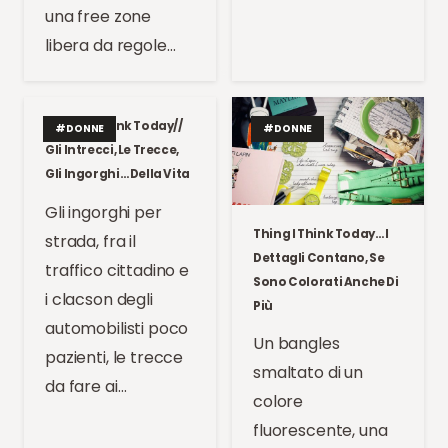
una free zone
libera da regole…
Things I Think Today//
#DONNE
#DONNE
Gli Intrecci, Le Trecce,
Gli Ingorghi… Della Vita
Gli ingorghi per
Thing I Think Today… I
strada, fra il
Dettagli Contano, Se
traffico cittadino e
Sono Colorati Anche Di
i clacson degli
Più
automobilisti poco
Un bangles
pazienti, le trecce
smaltato di un
da fare ai…
colore
fluorescente, una