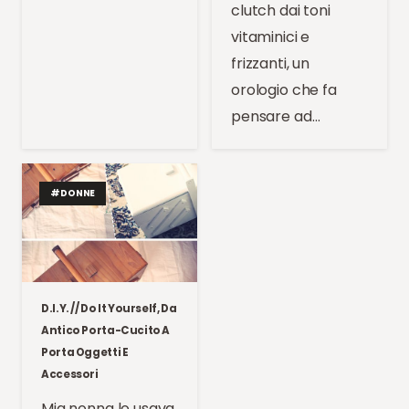
clutch dai toni
vitaminici e
frizzanti, un
orologio che fa
pensare ad…
#DONNE
D.I.Y. // Do It Yourself, Da
Antico Porta-Cucito A
Porta Oggetti E
Accessori
Mia nonna lo usava