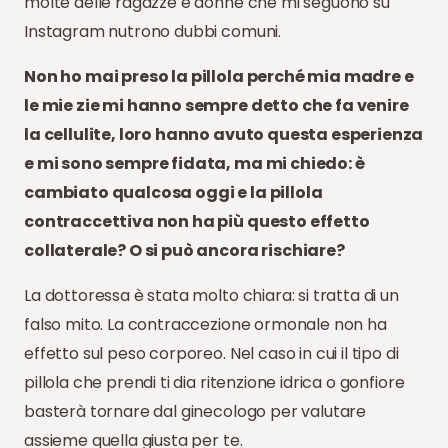
molte delle ragazze e donne che mi seguono su
Instagram nutrono dubbi comuni.
Non ho mai preso la pillola perché mia madre e
le mie zie mi hanno sempre detto che fa venire
la cellulite, loro hanno avuto questa esperienza
e mi sono sempre fidata, ma mi chiedo: è
cambiato qualcosa oggi e la pillola
contraccettiva non ha più questo effetto
collaterale? O si può ancora rischiare?
La dottoressa è stata molto chiara: si tratta di un
falso mito. La contraccezione ormonale non ha
effetto sul peso corporeo. Nel caso in cui il tipo di
pillola che prendi ti dia ritenzione idrica o gonfiore
basterà tornare dal ginecologo per valutare
assieme quella giusta per te.