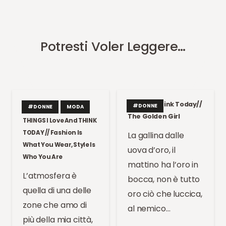
Potresti Voler Leggere…
Things I Think Today//
#DONNE
#DONNE
MODA
The Golden Girl
THINGS I Love And THINK
TODAY // Fashion Is
La gallina dalle
What You Wear, Style Is
uova d’oro, il
Who You Are
mattino ha l’oro in
L’atmosfera è
bocca, non è tutto
quella di una delle
oro ciò che luccica,
zone che amo di
al nemico…
più della mia città,