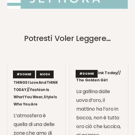
Potresti Voler Leggere…
Things I Think Today//
#DONNE
#DONNE
MODA
The Golden Girl
THINGS I Love And THINK
TODAY // Fashion Is
La gallina dalle
What You Wear, Style Is
uova d’oro, il
Who You Are
mattino ha l’oro in
L’atmosfera è
bocca, non è tutto
quella di una delle
oro ciò che luccica,
zone che amo di