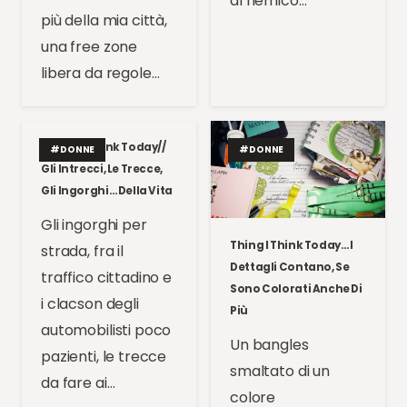
al nemico…
più della mia città,
una free zone
libera da regole…
Things I Think Today//
#DONNE
#DONNE
Gli Intrecci, Le Trecce,
Gli Ingorghi… Della Vita
Gli ingorghi per
Thing I Think Today… I
strada, fra il
Dettagli Contano, Se
traffico cittadino e
Sono Colorati Anche Di
i clacson degli
Più
automobilisti poco
Un bangles
pazienti, le trecce
smaltato di un
da fare ai…
colore