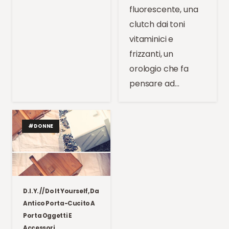
fluorescente, una
clutch dai toni
vitaminici e
frizzanti, un
orologio che fa
pensare ad…
#DONNE
D.I.Y. // Do It Yourself, Da
Antico Porta-Cucito A
Porta Oggetti E
Accessori