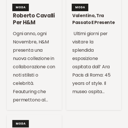
MODA
MODA
Roberto Cavalli
Valentino, Tra
Per H&M
Passato E Presente
Ogni anno, ogni
Ultimi giorni per
Novembre, H&M
visitare la
presenta una
splendida
nuova collezione in
esposizione
collaborazione con
ospitata dall’ Ara
noti stilisti o
Pacis di Roma: 45
celebrità.
years of style. Il
Feauturing che
museo ospita…
permettono al…
MODA