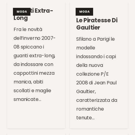
Guanti Extra-
MODA
MODA
Long
Le Piratesse Di
Gaultier
Fra le novità
dell’inverno 2007-
Sfilano a Parigi le
08 spiccano i
modelle
guanti extra-long,
indossando i capi
da indossare con
della nuova
cappottini mezza
collezione P/E
manica, abiti
2008 di Jean Paul
scollati e maglie
Gaultier,
smanicate…
caratterizzata da
romantiche
tenute…