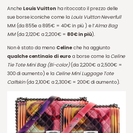
Anche
Louis Vuitton
ha ritoccato il prezzo delle
sue borse iconiche come la
Louis Vuitton Neverfull
MM (da 855e a 895€ = 40€ in più ) e l’
Alma Bag
MM
(da 2,120€ a 2,200€ =
80€ in più
).
Non è stato da meno
Celine
che ha aggiunto
qualche centinaio di euro
a borse come la
Celine
Tie Tote Mini Bag (Bi-color)
(da 2,200€ a 2,500€ =
300 di aumento) e la
Celine Mini Luggage Tote
Calfskin
(da 2,100€ a 2,300€ = 200€ di aumento).