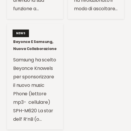
unendo la sua
ha rivoluzionato il
funzione a…
modo di ascoltare…
NEWS
Beyonce E Samsung,
Nuova Collaborazione
Samsung ha scelto
Beyonce Knowels
per sponsorizzare
il nuovo music
Phone (lettore
mp3- cellulare)
SPH-M620 La star
dell’ R’nB (o…