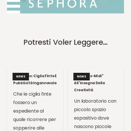
Potresti Voler Leggere…
Kate Moss: Ciglia Finte E
Un "Apres-Midi"
NEWS
NEWS
Pubblicità Ingannevole
All'insegna Della
Creatività
Che le ciglia finte
Un laboratorio con
fossero un
piccolo spazio
espediente al
espositivo dove
quale ricorrere per
nascono piccole
sopperire alle