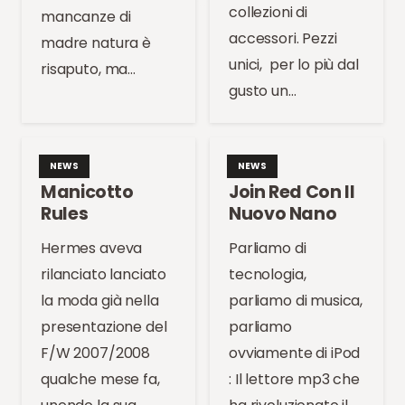
collezioni di
mancanze di
accessori. Pezzi
madre natura è
unici, per lo più dal
risaputo, ma…
gusto un…
NEWS
NEWS
Manicotto
Join Red Con Il
Rules
Nuovo Nano
Hermes aveva
Parliamo di
rilanciato lanciato
tecnologia,
la moda già nella
parliamo di musica,
presentazione del
parliamo
F/W 2007/2008
ovviamente di iPod
qualche mese fa,
: Il lettore mp3 che