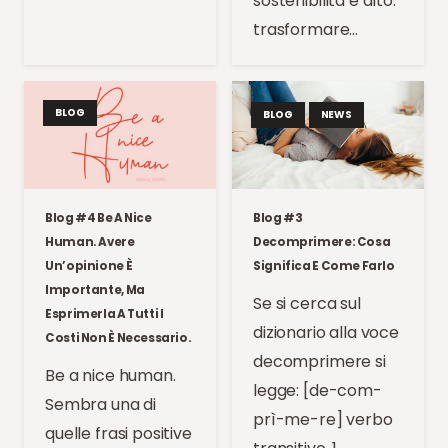
sostenibilità è alto:
trasformare…
BLOG
BLOG
NEWS
Blog #4 Be A Nice
Blog #3
Human. Avere
Decomprimere: Cosa
Un’opinione È
Significa E Come Farlo
Importante, Ma
Se si cerca sul
Esprimerla A Tutti I
dizionario alla voce
Costi Non È Necessario.
decomprimere si
Be a nice human.
legge: [de-com-
Sembra una di
prì-me-re] verbo
quelle frasi positive