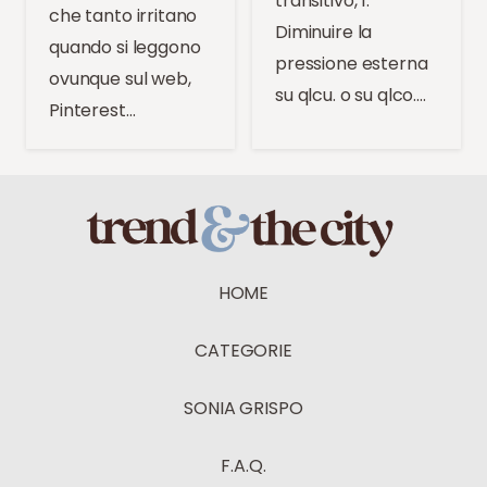
transitivo, 1.
che tanto irritano
Diminuire la
quando si leggono
pressione esterna
ovunque sul web,
su qlcu. o su qlco.…
Pinterest…
HOME
CATEGORIE
SONIA GRISPO
F.A.Q.