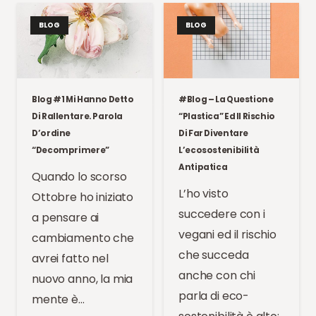
BLOG
BLOG
Blog #1 Mi Hanno Detto
#Blog – La Questione
Di Rallentare. Parola
“plastica” Ed Il Rischio
D’ordine
Di Far Diventare
“decomprimere”
L’ecosostenibilità
Antipatica
Quando lo scorso
L’ho visto
Ottobre ho iniziato
succedere con i
a pensare ai
vegani ed il rischio
cambiamento che
che succeda
avrei fatto nel
anche con chi
nuovo anno, la mia
parla di eco-
mente è…