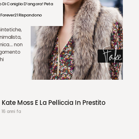
no Di Coniglio D’angora! Peta
 Forever21 Rispondono
intetiche,
imalista,
mica…. non
argomento
hi
Kate Moss E La Pelliccia In Prestito
16 anni fa