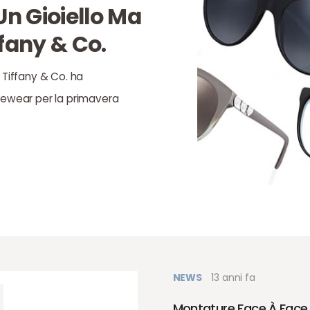
Un Gioiello Ma
ffany & Co.
 Tiffany & Co. ha
eyewear per la primavera
NEWS
13 anni fa
Montature Face À Face 