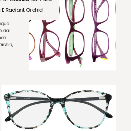
a E Radiant Orchid
nque
e dal
non
Orchid,