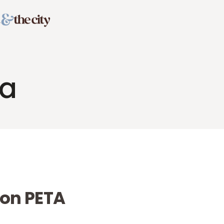
ia
Con PETA