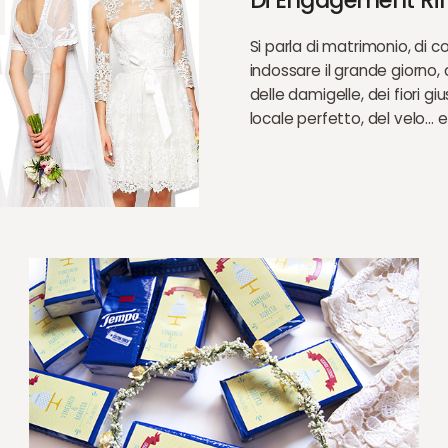
Di Engagement Ring
Si parla di matrimonio, di c
indossare il grande giorno, d
delle damigelle, dei fiori gius
locale perfetto, del velo… 