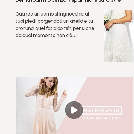
Del “risparmio Senza Risparmiare Sullo Stile”
Quando un uomo si inginocchia ai
tuoi piedi, porgendoti un anello e tu
pronunci quel fatidico “sì”, pensi che
da quel momento non c’è…