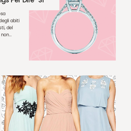
s Per Dire “sì”
osa
egli abiti
ti, del
e non…